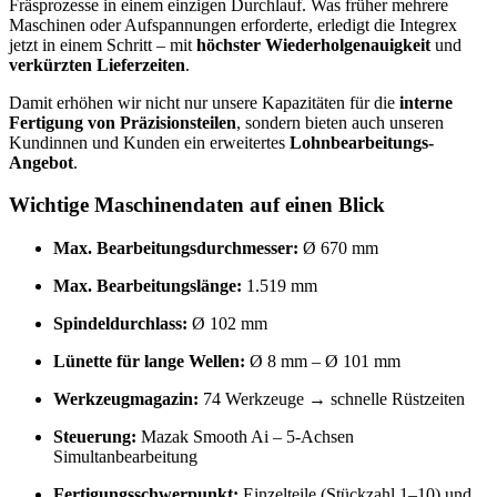
Fräsprozesse in einem einzigen Durchlauf. Was früher mehrere
Maschinen oder Aufspannungen erforderte, erledigt die Integrex
jetzt in einem Schritt – mit
höchster Wiederholgenauigkeit
und
verkürzten Lieferzeiten
.
Damit erhöhen wir nicht nur unsere Kapazitäten für die
interne
Fertigung von Präzisionsteilen
, sondern bieten auch unseren
Kundinnen und Kunden ein erweitertes
Lohnbearbeitungs-
Angebot
.
Wichtige Maschinendaten auf einen Blick
Max. Bearbeitungsdurchmesser:
Ø 670 mm
Max. Bearbeitungslänge:
1.519 mm
Spindeldurchlass:
Ø 102 mm
Lünette für lange Wellen:
Ø 8 mm – Ø 101 mm
Werkzeugmagazin:
74 Werkzeuge → schnelle Rüstzeiten
Steuerung:
Mazak Smooth Ai – 5-Achsen
Simultanbearbeitung
Fertigungsschwerpunkt:
Einzelteile (Stückzahl 1–10) und