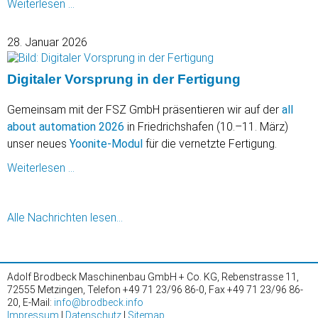
Produktion
Weiterlesen …
in
Aktion
28. Januar 2026
Digitaler Vorsprung in der Fertigung
Gemeinsam mit der FSZ GmbH präsentieren wir auf der
all
about automation 2026
in Friedrichshafen (10.–11. März)
unser neues
Yoonite-Modul
für die vernetzte Fertigung.
Digitaler
Weiterlesen …
Vorsprung
in
Alle Nachrichten lesen…
der
Fertigung
Adolf Brodbeck Maschinenbau GmbH + Co. KG, Rebenstrasse 11,
72555 Metzingen, Telefon +49 71 23/96 86-0, Fax +49 71 23/96 86-
20, E-Mail:
info@brodbeck.info
Impressum
|
Datenschutz
|
Sitemap