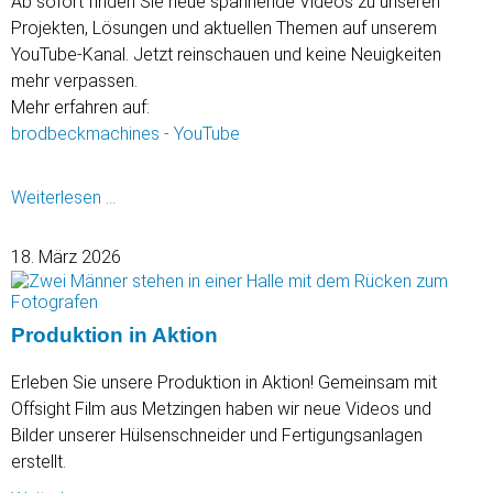
Ab sofort finden Sie neue spannende Videos zu unseren
Projekten, Lösungen und aktuellen Themen auf unserem
YouTube-Kanal. Jetzt reinschauen und keine Neuigkeiten
mehr verpassen.
Mehr erfahren auf:
brodbeckmachines - YouTube
Neue
Weiterlesen …
Videos
auf
18. März 2026
unserem
YouTube-
Kanal
Produktion in Aktion
Erleben Sie unsere Produktion in Aktion! Gemeinsam mit
Offsight Film aus Metzingen haben wir neue Videos und
Bilder unserer Hülsenschneider und Fertigungsanlagen
erstellt.